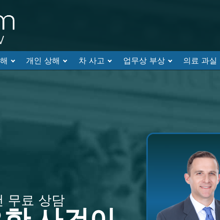
대해
개인 상해
차 사고
업무상 부상
의료 과실
건 무료 상담
요한 사건이