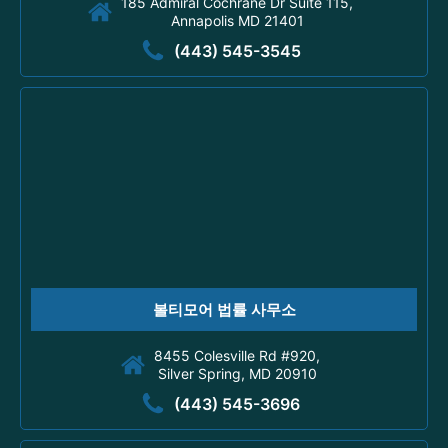
185 Admiral Cochrane Dr Suite 115,
Annapolis MD 21401
(443) 545-3545
볼티모어 법률 사무소
8455 Colesville Rd #920,
Silver Spring, MD 20910
(443) 545-3696